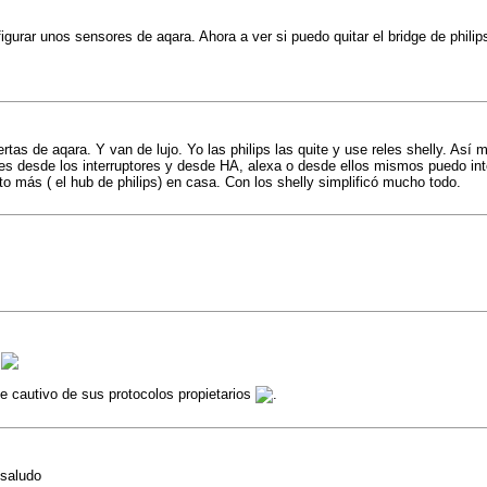
igurar unos sensores de aqara. Ahora a ver si puedo quitar el bridge de philip
as de aqara. Y van de lujo. Yo las philips las quite y use reles shelly. Así 
ces desde los interruptores y desde HA, alexa o desde ellos mismos puedo in
o más ( el hub de philips) en casa. Con los shelly simplificó mucho todo.
s
e cautivo de sus protocolos propietarios
.
 saludo