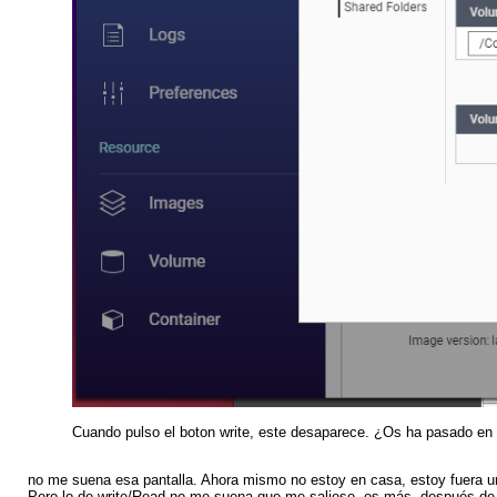
Cuando pulso el boton write, este desaparece. ¿Os ha pasado e
no me suena esa pantalla. Ahora mismo no estoy en casa, estoy fuera u
Pero lo de write/Read no me suena que me saliese, es más, después de 