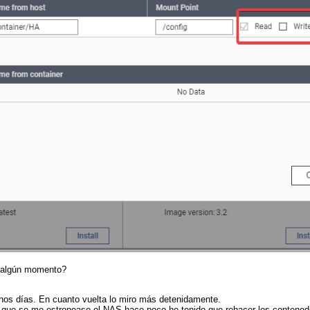
n algún momento?
nos días. En cuanto vuelta lo miro más detenidamente.
que se me estropease el NAS hace poco he tenido que rehacer los contenedo