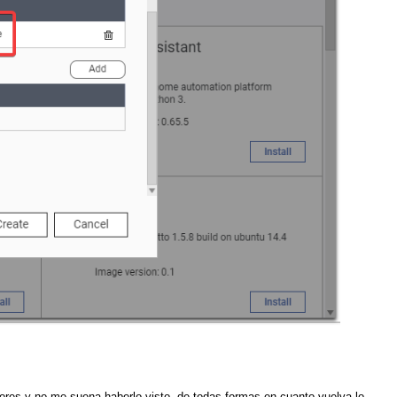
res y no me suena haberlo visto, de todas formas en cuanto vuelva lo