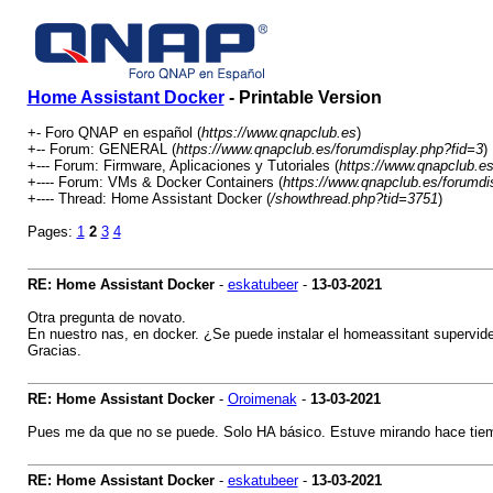
Home Assistant Docker
- Printable Version
+- Foro QNAP en español (
https://www.qnapclub.es
)
+-- Forum: GENERAL (
https://www.qnapclub.es/forumdisplay.php?fid=3
)
+--- Forum: Firmware, Aplicaciones y Tutoriales (
https://www.qnapclub.es
+---- Forum: VMs & Docker Containers (
https://www.qnapclub.es/forumdi
+---- Thread: Home Assistant Docker (
/showthread.php?tid=3751
)
Pages:
1
2
3
4
RE: Home Assistant Docker
-
eskatubeer
-
13-03-2021
Otra pregunta de novato.
En nuestro nas, en docker. ¿Se puede instalar el homeassitant supervide
Gracias.
RE: Home Assistant Docker
-
Oroimenak
-
13-03-2021
Pues me da que no se puede. Solo HA básico. Estuve mirando hace tie
RE: Home Assistant Docker
-
eskatubeer
-
13-03-2021