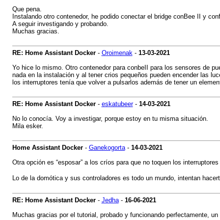
Que pena.
Instalando otro contenedor, he podido conectar el bridge conBee II y conf
A seguir investigando y probando.
Muchas gracias.
RE: Home Assistant Docker
-
Oroimenak
-
13-03-2021
Yo hice lo mismo. Otro contenedor para conbeII para los sensores de puert
nada en la instalación y al tener crios pequeños pueden encender las lu
los interruptores tenía que volver a pulsarlos además de tener un element
RE: Home Assistant Docker
-
eskatubeer
-
14-03-2021
No lo conocía. Voy a investigar, porque estoy en tu misma situación.
Mila esker.
Home Assistant Docker
-
Ganekogorta
-
14-03-2021
Otra opción es “esposar” a los críos para que no toquen los interruptore
Lo de la domótica y sus controladores es todo un mundo, intentan hacert
RE: Home Assistant Docker
-
Jedha
-
16-06-2021
Muchas gracias por el tutorial, probado y funcionando perfectamente, un