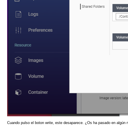
Cuando pulso el boton write, este desaparece. ¿Os ha pasado en algún