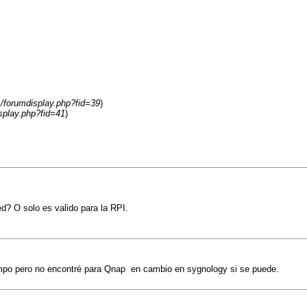
/forumdisplay.php?fid=39
)
splay.php?fid=41
)
d? O solo es valido para la RPI.
mpo pero no encontré para Qnap en cambio en sygnology si se puede.