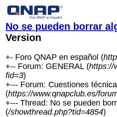
No se pueden borrar al
Version
+- Foro QNAP en español (
htt
+-- Forum: GENERAL (
https:/
fid=3
)
+--- Forum: Cuestiones técnic
(
https://www.qnapclub.es/foru
+--- Thread: No se pueden bor
(
/showthread.php?tid=4854
)