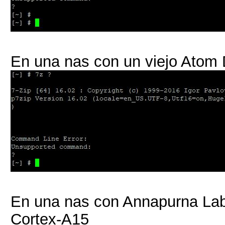
En una nas con un viejo Atom
En una nas con Annapurna La
Cortex-A15