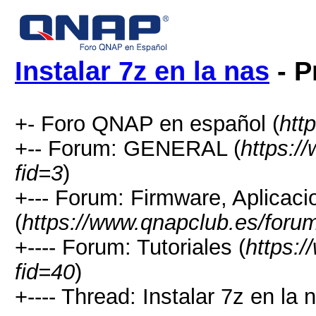
Instalar 7z en la nas
- P
+- Foro QNAP en español (
htt
+-- Forum: GENERAL (
https:/
fid=3
)
+--- Forum: Firmware, Aplicaci
(
https://www.qnapclub.es/foru
+---- Forum: Tutoriales (
https:
fid=40
)
+---- Thread: Instalar 7z en la 