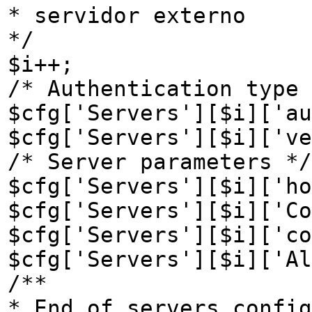
* servidor externo
*/
$i++;
/* Authentication type 
$cfg['Servers'][$i]['au
$cfg['Servers'][$i]['ve
/* Server parameters */
$cfg['Servers'][$i]['ho
$cfg['Servers'][$i]['Co
$cfg['Servers'][$i]['co
$cfg['Servers'][$i]['Al
/**
* End of servers config