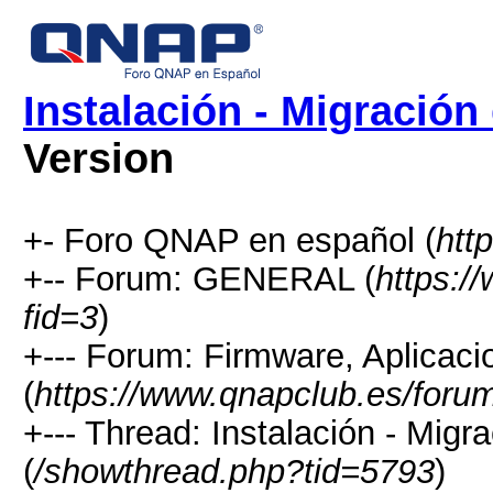
Instalación - Migració
Version
+- Foro QNAP en español (
htt
+-- Forum: GENERAL (
https:/
fid=3
)
+--- Forum: Firmware, Aplicaci
(
https://www.qnapclub.es/foru
+--- Thread: Instalación - Mig
(
/showthread.php?tid=5793
)