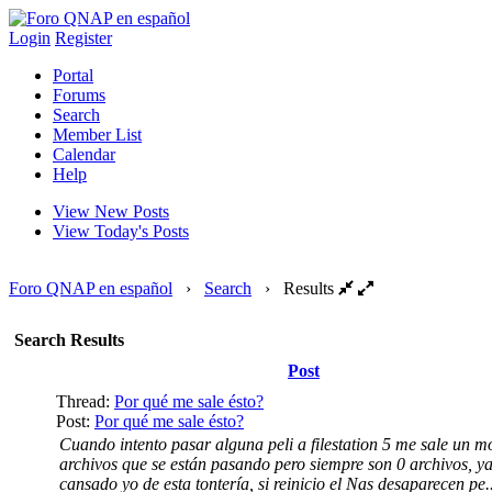
Login
Register
Portal
Forums
Search
Member List
Calendar
Help
View New Posts
View Today's Posts
Foro QNAP en español
›
Search
›
Results
Search Results
Post
Thread:
Por qué me sale ésto?
Post:
Por qué me sale ésto?
Cuando intento pasar alguna peli a filestation 5 me sale un m
archivos que se están pasando pero siempre son 0 archivos, ya
cansado yo de esta tontería, si reinicio el Nas desaparecen pe..