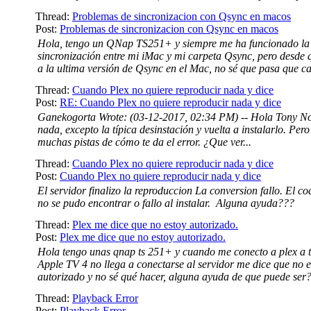
Thread:
Problemas de sincronizacion con Qsync en macos
Post:
Problemas de sincronizacion con Qsync en macos
Hola, tengo un QNap TS251+ y siempre me ha funcionado la
sincronización entre mi iMac y mi carpeta Qsync, pero desde 
a la ultima versión de Qsync en el Mac, no sé que pasa que ca
Thread:
Cuando Plex no quiere reproducir nada y dice
Post:
RE: Cuando Plex no quiere reproducir nada y dice
Ganekogorta Wrote: (03-12-2017, 02:34 PM) -- Hola Tony No
nada, excepto la típica desinstación y vuelta a instalarlo. Per
muchas pistas de cómo te da el error. ¿Que ver...
Thread:
Cuando Plex no quiere reproducir nada y dice
Post:
Cuando Plex no quiere reproducir nada y dice
El servidor finalizo la reproduccion La conversion fallo. El c
no se pudo encontrar o fallo al instalar. Alguna ayuda???
Thread:
Plex me dice que no estoy autorizado.
Post:
Plex me dice que no estoy autorizado.
Hola tengo unas qnap ts 251+ y cuando me conecto a plex a t
Apple TV 4 no llega a conectarse al servidor me dice que no e
autorizado y no sé qué hacer, alguna ayuda de que puede ser?,
Thread:
Playback Error
Post:
Playback Error