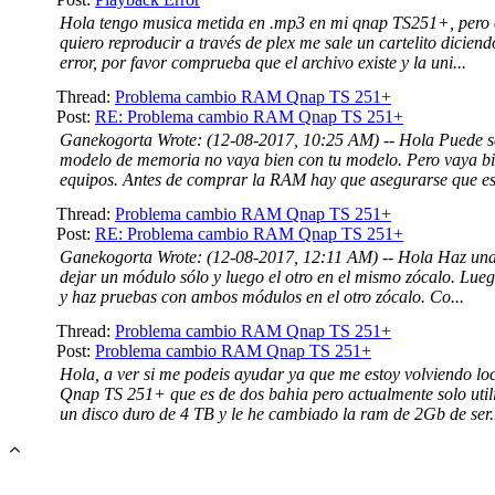
Hola tengo musica metida en .mp3 en mi qnap TS251+, pero 
quiero reproducir a través de plex me sale un cartelito dicien
error, por favor comprueba que el archivo existe y la uni...
Thread:
Problema cambio RAM Qnap TS 251+
Post:
RE: Problema cambio RAM Qnap TS 251+
Ganekogorta Wrote: (12-08-2017, 10:25 AM) -- Hola Puede s
modelo de memoria no vaya bien con tu modelo. Pero vaya bi
equipos. Antes de comprar la RAM hay que asegurarse que es.
Thread:
Problema cambio RAM Qnap TS 251+
Post:
RE: Problema cambio RAM Qnap TS 251+
Ganekogorta Wrote: (12-08-2017, 12:11 AM) -- Hola Haz un
dejar un módulo sólo y luego el otro en el mismo zócalo. Lue
y haz pruebas con ambos módulos en el otro zócalo. Co...
Thread:
Problema cambio RAM Qnap TS 251+
Post:
Problema cambio RAM Qnap TS 251+
Hola, a ver si me podeis ayudar ya que me estoy volviendo lo
Qnap TS 251+ que es de dos bahia pero actualmente solo util
un disco duro de 4 TB y le he cambiado la ram de 2Gb de ser.