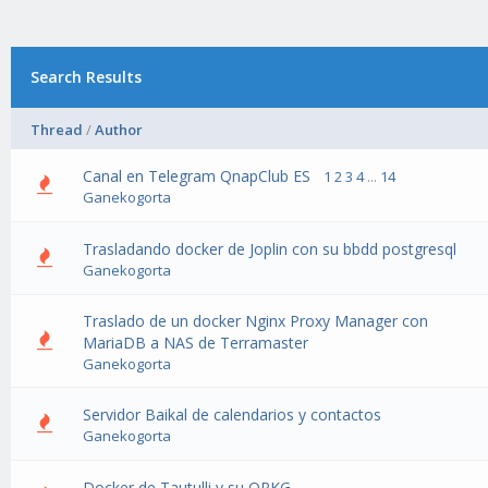
Search Results
Thread
/
Author
Canal en Telegram QnapClub ES
1
2
3
4
...
14
Ganekogorta
Trasladando docker de Joplin con su bbdd postgresql
Ganekogorta
Traslado de un docker Nginx Proxy Manager con
MariaDB a NAS de Terramaster
Ganekogorta
Servidor Baikal de calendarios y contactos
Ganekogorta
Docker de Tautulli y su QPKG