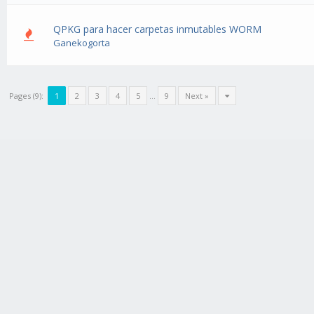
QPKG para hacer carpetas inmutables WORM
Ganekogorta
Pages (9):
1
2
3
4
5
…
9
Next »