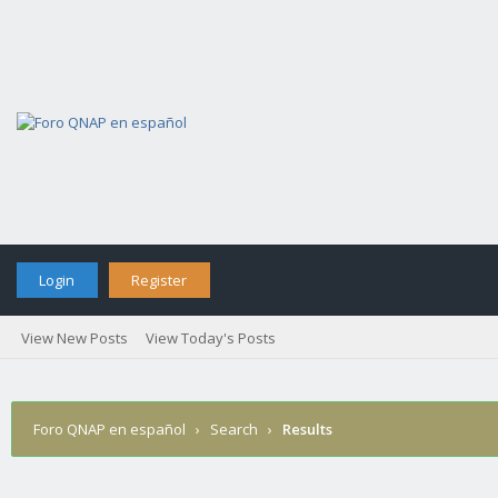
Login
Register
View New Posts
View Today's Posts
Foro QNAP en español
›
Search
›
Results