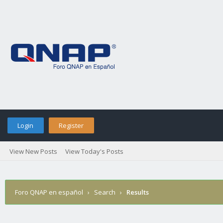
Login
Register
View New Posts
View Today's Posts
Foro QNAP en español
›
Search
›
Results