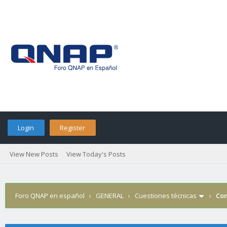
Login
Register
View New Posts
View Today's Posts
Foro QNAP en español
›
GENERAL
›
Cuestiones técnicas
›
Con