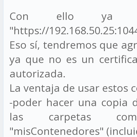
force-overwrite
Con ello ya p
a2enmod ssl
"https://192.168.50.25:104
a2ensite default-ssl
Eso sí, tendremos que ag
service apache2 resta
docker restart nextcl
ya que no es un certifi
autorizada.
La ventaja de usar estos 
-poder hacer una copia d
las carpetas comp
"misContenedores" (inclu