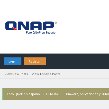
Login
Register
View New Posts
View Today's Posts
Foro QNAP en español
›
GENERAL
›
Firmware, Aplicaciones y Tutor