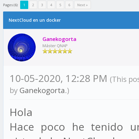
Pages (6):
1
2
3
4
5
6
Next »
NextCloud en un docker
Ganekogorta
Máster QNAP
10-05-2020, 12:28 PM
(This po
by
Ganekogorta
.)
Hola
Hace poco he tenido u