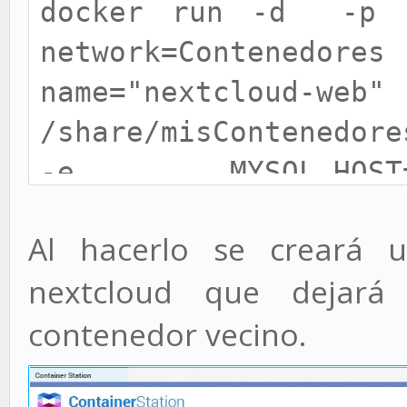
docker run -d -p 1
LETSENCRYPT_EMAIL=mic
network=Contenedor
nextcloud:latest
name="next
/share/misContenedore
-e MYSQL_HOST=
MYSQL_DATABAS
Al hacerlo se creará 
MYSQL_USER
nextcloud que dejar
MYSQL_PASSWORD=cl
contenedor vecino.
VIRTUAL_HOST=next
LETSENCRYPT_EMAIL=mic