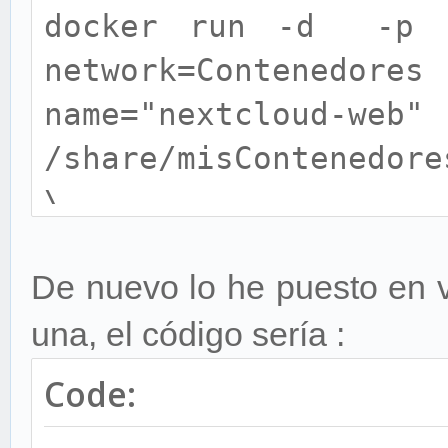
docker run -d -p 1
network=Contenedor
name="next
/share/misContenedore
\
-e MYSQL_HOST=
De nuevo lo he puesto en va
MYSQL_DATABAS
una, el código sería :
MYSQL_USER
MYSQL_PASSWORD=claved
Code:
-e VIRTUAL_HOST=ne