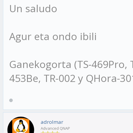
Un saludo
Agur eta ondo ibili
Ganekogorta (TS-469Pro, 
453Be, TR-002 y QHora-3
adrolmar
Advanced QNAP