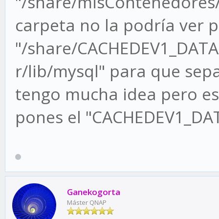
"/share/misContenedores/
carpeta no la podría ver p
"/share/CACHEDEV1_DATA
r/lib/mysql" para que se
tengo mucha idea pero est
pones el "CACHEDEV1_DATA
Ganekogorta
Máster QNAP