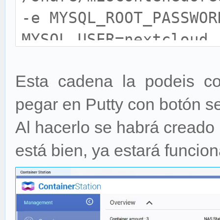
-e MYSQL_ROOT_PASSWOR
MYSQL_USER=nextcloud 
MYSQL_PASSWORD=claved
Esta cadena la podeis co
MYSQL_DATABASE=nextcl
pegar en Putty con botón 
Al hacerlo se habrá creado 
está bien, ya estará funcio