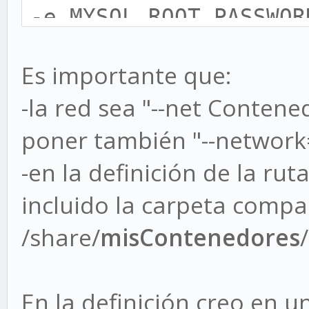
-e MYSQL_ROOT_PASSWOR
MYSQL_USER=nextcloud 
Es importante que:
MYSQL_PASSWORD=claved
-la red sea "--net Conten
MYSQL_DATABASE=nextcl
poner también "--networ
mariadb:latest
-en la definición de la ru
incluido la carpeta compar
/share/
misContenedores
En la definición creo en u