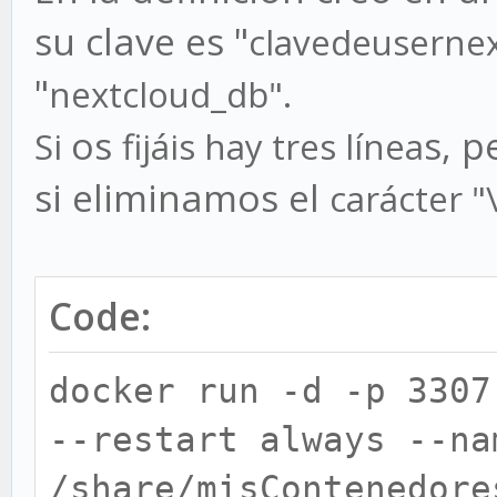
su clave es "
clavedeusernex
"
nextcloud_db".
os
s, p
Si
fijáis hay tres línea
si eliminamos el
carácter "
Code:
docker run -d -p 3307
--restart always --na
/share/misContenedore