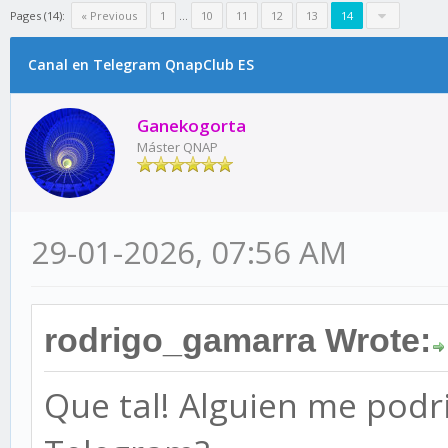
Pages (14):
« Previous
1
…
10
11
12
13
14
Canal en Telegram QnapClub ES
Ganekogorta
Máster QNAP
29-01-2026, 07:56 AM
rodrigo_gamarra Wrote:
Que tal! Alguien me podr