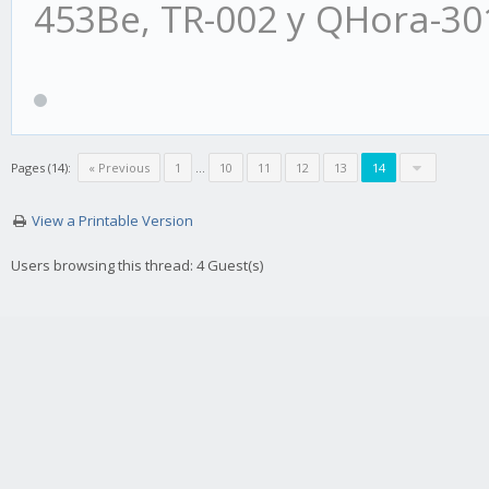
453Be, TR-002 y QHora-3
Pages (14):
« Previous
1
…
10
11
12
13
14
View a Printable Version
Users browsing this thread: 4 Guest(s)