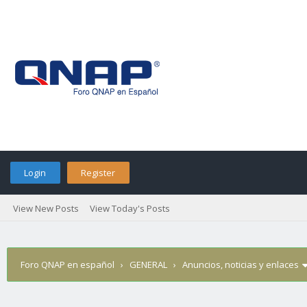
Login
Register
View New Posts
View Today's Posts
Foro QNAP en español
›
GENERAL
›
Anuncios, noticias y enlaces