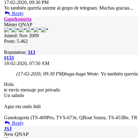
17-02-2026, 09:30 PM
Yo también querría unirme al grupo de telegram. Muchas gracias...
Reply
Ganekogorta
Máster QNAP
Joined: Nov 2009
Posts: 5.462
Reputation:
313
#133
18-02-2026, 07:50 AM
(17-02-2026, 09:30 PM)
buga-buga Wrote:
Yo también querría
Hola
te envío mensaje por privado
Un saludo
Agur eta ondo ibili
Ganekogorta (TS-469Pro, TVS-673e, QBoat Sunny, TS-453Be, T
Reply
JSJ
New QNAP