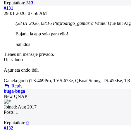
Reputation:
313
#131
29-01-2026, 07:56 AM
(28-01-2026, 08:16 PM)
rodrigo_gamarra Wrote:
Que tal! Alg
Bajaria la app solo para ello!
Saludos
Tienes un mensaje privado.
Un saludo
Agur eta ondo ibili
Ganekogorta (TS-469Pro, TVS-673e, QBoat Sunny, TS-453Be, T
Reply
buga-buga
New QNAP
Joined: Aug 2017
Posts: 1
Reputation:
0
#132