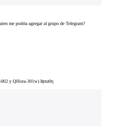
uien me podria agregar al grupo de Telegram?
R-002 y QHora-301w) Ʀɐɯ0η