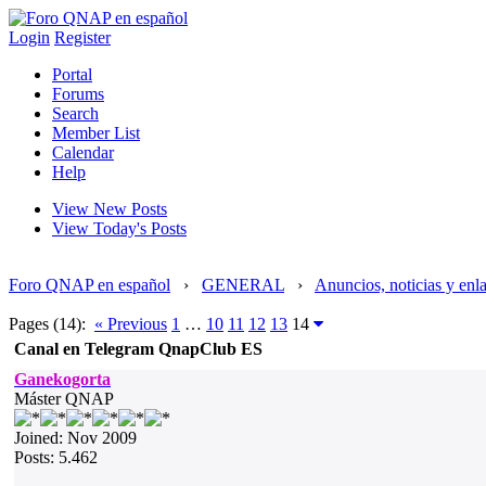
Login
Register
Portal
Forums
Search
Member List
Calendar
Help
View New Posts
View Today's Posts
Foro QNAP en español
›
GENERAL
›
Anuncios, noticias y enl
Pages (14):
« Previous
1
…
10
11
12
13
14
Canal en Telegram QnapClub ES
Ganekogorta
Máster QNAP
Joined: Nov 2009
Posts: 5.462