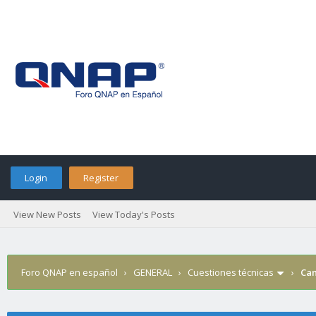
Login
Register
View New Posts
View Today's Posts
Foro QNAP en español
›
GENERAL
›
Cuestiones técnicas
›
Cam