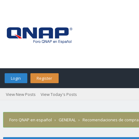
Login
Register
View New Posts
View Today's Posts
Foro QNAP en español
›
GENERAL
›
Recomendaciones de compra