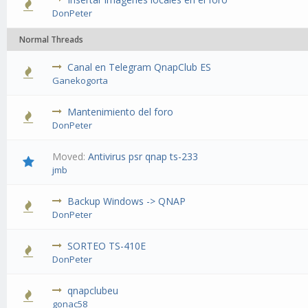
DonPeter
Normal Threads
Canal en Telegram QnapClub ES
Ganekogorta
Mantenimiento del foro
DonPeter
Moved:
Antivirus psr qnap ts-233
jmb
Backup Windows -> QNAP
DonPeter
SORTEO TS-410E
DonPeter
qnapclubeu
gonac58