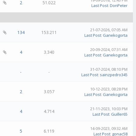
19-09-2018, 12:43 PM
2
51.022
Last Post
:
DonPeter
21-07-2026, 07:05 AM
134
153.211
Last Post
:
Ganekogorta
20-09-2024, 07:31 AM
4
3.340
Last Post
:
Ganekogorta
31-07-2024, 08:10 PM
-
-
Last Post
:
sainzpedro345
10-12-2023, 08:28 PM
2
3.057
Last Post
:
Ganekogorta
21-11-2023, 10:03 PM
4
4.714
Last Post
:
Guiller65
14-09-2023, 09:32 AM
5
6.119
Last Post
:
gonac58