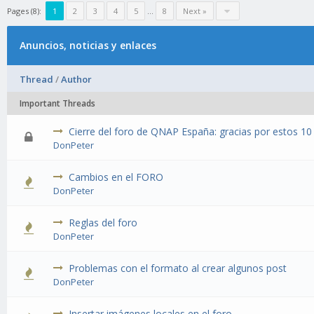
Pages (8):
1
2
3
4
5
…
8
Next »
Anuncios, noticias y enlaces
Thread
/
Author
Important Threads
Cierre del foro de QNAP España: gracias por estos 10
DonPeter
Cambios en el FORO
DonPeter
Reglas del foro
DonPeter
Problemas con el formato al crear algunos post
DonPeter
Insertar imágenes locales en el foro