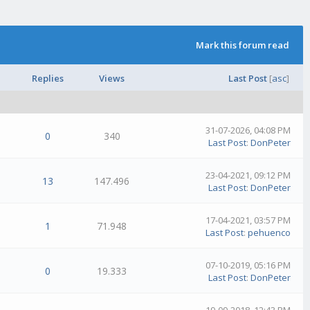
Mark this forum read
Replies
Views
Last Post
[
asc
]
31-07-2026, 04:08 PM
0
340
Last Post
:
DonPeter
23-04-2021, 09:12 PM
13
147.496
Last Post
:
DonPeter
17-04-2021, 03:57 PM
1
71.948
Last Post
:
pehuenco
07-10-2019, 05:16 PM
0
19.333
Last Post
:
DonPeter