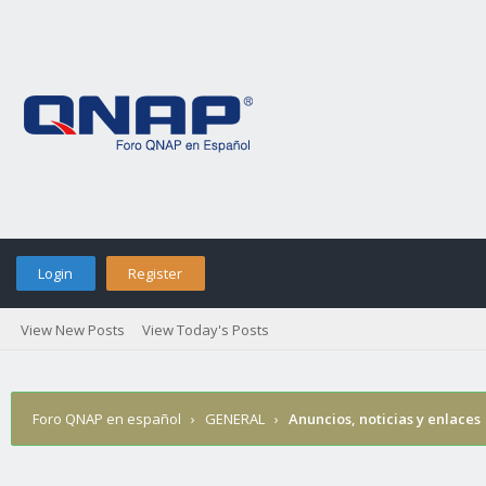
Login
Register
View New Posts
View Today's Posts
Foro QNAP en español
›
GENERAL
›
Anuncios, noticias y enlaces