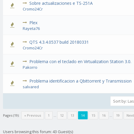
Sobre actualizaciones e TS-251A
Cromo24Cr
Plex
Rayeta76
QTS 4.3.4.0537 build 20180331
Cromo24Cr
Problema con el teclado en Virtualization Station 3.0.
Pakorro
Problema identificacion a Qbittorrent y Transmission
salvared
Pages (19):
« Previous
1
…
12
13
14
15
16
…
19
Next
Users browsing this forum: 43 Guest(s)