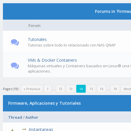
Forums in 'Firmwa
Forum
Tutoriales
Tutorias sobre todo lo relacionado con NAS QNAP
VMs & Docker Containers
Máquinas virtuales y Containers basados en Linux® una so
aplicaciones.
Pages (19):
« Previous
1
…
12
13
14
15
16
…
19
Next
Firmware, Aplicaciones y Tutoriales
Thread
/
Author
Instantaneas