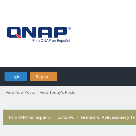
Login
Register
View New Posts
View Today's Posts
Foro QNAP en español
›
GENERAL
›
Firmware, Aplicaciones y Tu