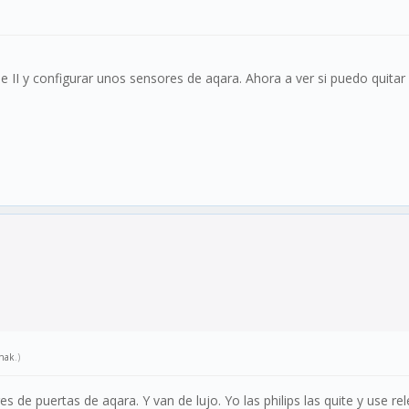
II y configurar unos sensores de aqara. Ahora a ver si puedo quitar el
nak
.)
de puertas de aqara. Y van de lujo. Yo las philips las quite y use rel