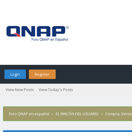
Login
Register
View New Posts
View Today's Posts
Foro QNAP en español
›
EL RINCÓN DEL USUARIO
›
Compra, Venta