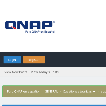
Login
Register
View New Posts
View Today's Posts
Foro QNAP en español
›
GENERAL
›
Cuestiones técnicas
›
cop