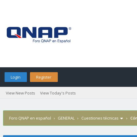
Login
Register
View New Posts
View Today's Posts
Foro QNAP en español
›
GENERAL
›
Cuestiones técnicas
›
Cóm