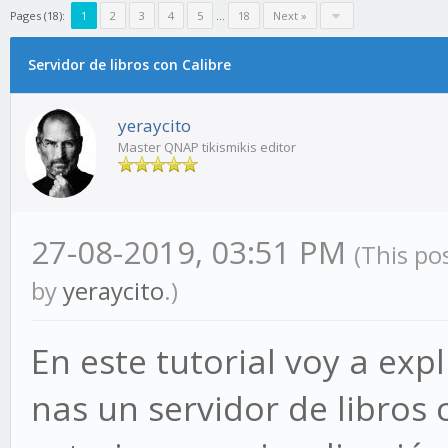
Pages (18):
1
2
3
4
5
…
18
Next »
Servidor de libros con Calibre
yeraycito
Master QNAP tikismikis editor
27-08-2019, 03:51 PM
(This po
by
yeraycito
.)
En este tutorial voy a exp
nas un servidor de libros 