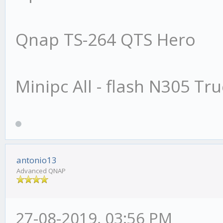
Qnap TS-264 QTS Hero
Minipc All - flash N305 Tr
antonio13
Advanced QNAP
27-08-2019, 03:56 PM