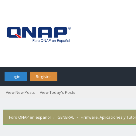
Login
Register
View New Posts
View Today's Posts
Foro QNAP en español
›
GENERAL
›
Firmware, Aplicaciones y Tutor