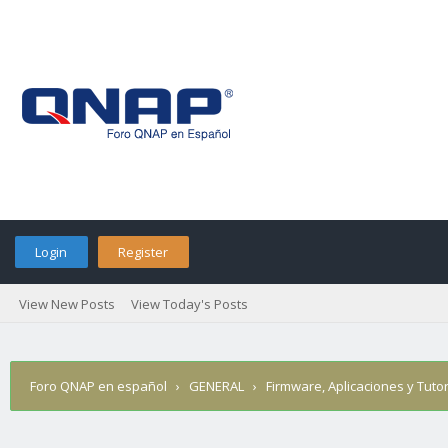
Login
Register
View New Posts
View Today's Posts
Foro QNAP en español
›
GENERAL
›
Firmware, Aplicaciones y Tutor