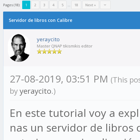
Pages (18):
1
2
3
4
5
…
18
Next »
Servidor de libros con Calibre
yeraycito
Master QNAP tikismikis editor
27-08-2019, 03:51 PM
(This po
by
yeraycito
.)
En este tutorial voy a exp
nas un servidor de libros 