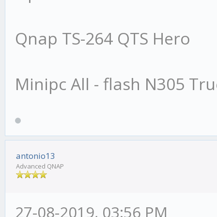
Qnap TS-264 QTS Hero
Minipc All - flash N305 Tr
antonio13
Advanced QNAP
27-08-2019, 03:56 PM