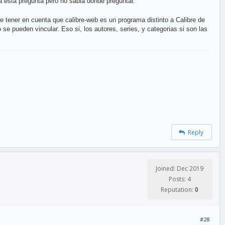
a esta pregunta pero no sabia donde preguntar.
 tener en cuenta que calibre-web es un programa distinto a Calibre de
e pueden vincular. Eso si, los autores, series, y categorias si son las
Reply
Joined: Dec 2019
Posts: 4
Reputation:
0
#28