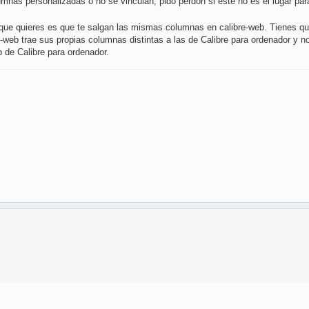
umnas personalizadas o no se vinculan, pido perdón si este no es el lugar par
 que quieres es que te salgan las mismas columnas en calibre-web. Tienes que
b trae sus propias columnas distintas a las de Calibre para ordenador y no s
 de Calibre para ordenador.