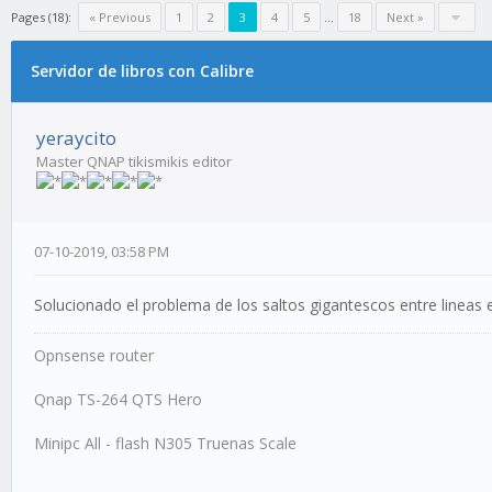
Pages (18):
« Previous
1
2
3
4
5
…
18
Next »
Servidor de libros con Calibre
yeraycito
Master QNAP tikismikis editor
07-10-2019, 03:58 PM
Solucionado el problema de los saltos gigantescos entre lineas en
Opnsense router
Qnap TS-264 QTS Hero
Minipc All - flash N305 Truenas Scale