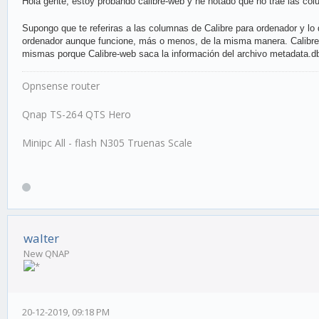
Hola gente, estoy probando calibre-web y he notado que no trae las col
Supongo que te referiras a las columnas de Calibre para ordenador y lo
ordenador aunque funcione, más o menos, de la misma manera. Calibre-we
mismas porque Calibre-web saca la información del archivo metadata.db
Opnsense router
Qnap TS-264 QTS Hero
Minipc All - flash N305 Truenas Scale
walter
New QNAP
20-12-2019, 09:18 PM