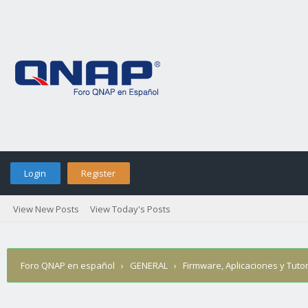
Login
Register
View New Posts
View Today's Posts
Foro QNAP en español
›
GENERAL
›
Firmware, Aplicaciones y Tutor