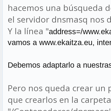
# nuestra lista perso
hacemos una búsqueda de
address=/undominio.eu
el servidor dnsmasq nos de
address=/www.ekaitza.
Y la línea "
address=/www
.ek
address=/www.everest.
vamos a
www
.ekaitza
.eu, inte
user=dnsmasquser
group=nobody
Debemos adaptarlo a nuestras
# IP del contenedor d
conmutador virtual y 
Pero nos queda crear un 
listen-address=172.29
que crearlos en la carpet