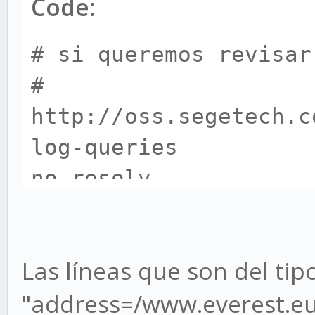
Code:
# si queremos revisar
#
http://oss.segetech.c
log-queries
no-resolv
# DNS de ibm y de clo
server=9.9.9.9
Las líneas que son del tip
server=1.1.1.1
"address=/www.everest.eu/
strict-order