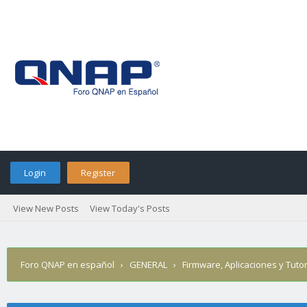
Login
Register
View New Posts
View Today's Posts
Foro QNAP en español
›
GENERAL
›
Firmware, Aplicaciones y Tutor
local