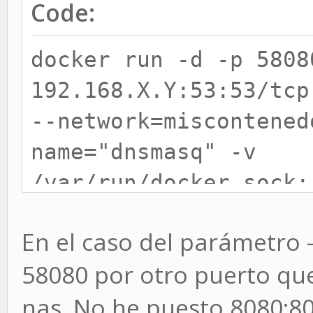
Code:
docker run -d -p 5808
192.168.X.Y:53:53/tcp
--network=miscontened
name="dnsmasq" -v
/var/run/docker.sock:
/Contenedores/dnsmasq
En el caso del parámetro 
size=60m" -e "HTTP_US
58080 por otro puerto qu
"HTTP_PASS=laclaveweb
nas. No he puesto 8080:80