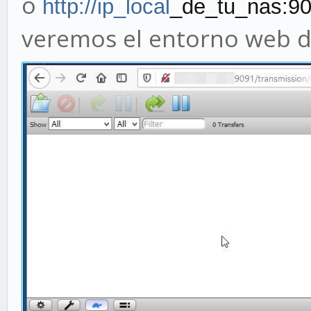
o
http://ip_local
_de_tu_nas:90
veremos el entorno web d