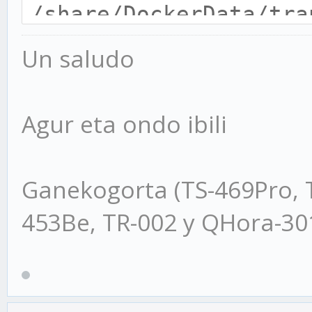
/share/DockerData/tra
PGID=0 -e PUID=0 -e T
Un saludo
9091:9091 -p 51413:51
linuxserver/transmiss
Agur eta ondo ibili
Ganekogorta (TS-469Pro, 
453Be, TR-002 y QHora-3