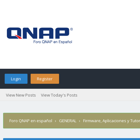
Login
Register
View New Posts
View Today's Posts
Foro QNAP en español
›
GENERAL
›
Firmware, Aplicaciones y Tutor