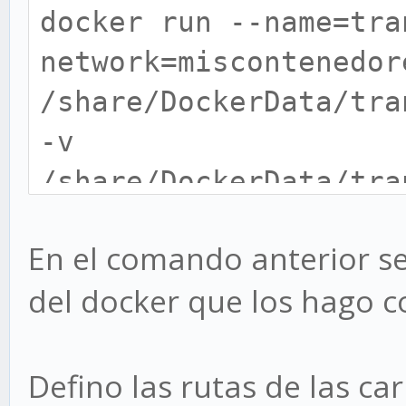
docker run --name=tra
network=miscontenedor
/share/DockerData/tra
-v
/share/DockerData/tra
loads -v
En el comando anterior se
/share/DockerData/tra
del docker que los hago co
PGID=0 -e PUID=0 -e T
9091:9091 -p 51413:51
linuxserver/transmiss
Defino las rutas de las ca