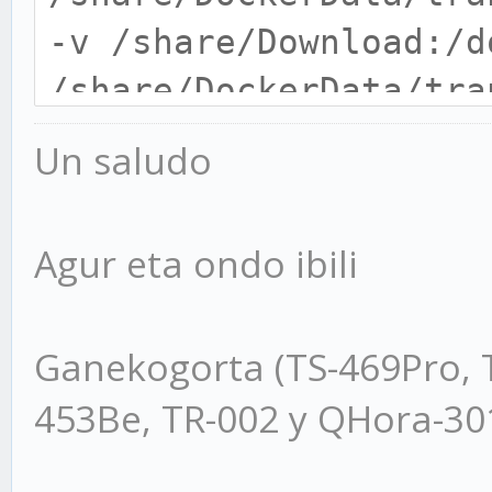
-v /share/Download:/d
/share/DockerData/tra
PGID=0 -e PUID=0 -e T
Un saludo
9091:9091 -p 51413:51
linuxserver/transmiss
Agur eta ondo ibili
Ganekogorta (TS-469Pro, 
453Be, TR-002 y QHora-3