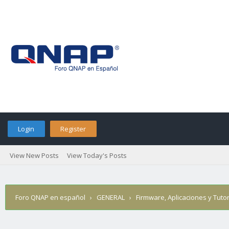
Login
Register
View New Posts
View Today's Posts
Foro QNAP en español
›
GENERAL
›
Firmware, Aplicaciones y Tutor