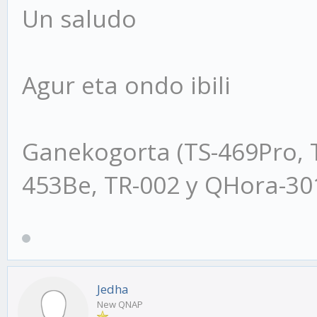
Un saludo
Agur eta ondo ibili
Ganekogorta (TS-469Pro, 
453Be, TR-002 y QHora-3
Jedha
New QNAP