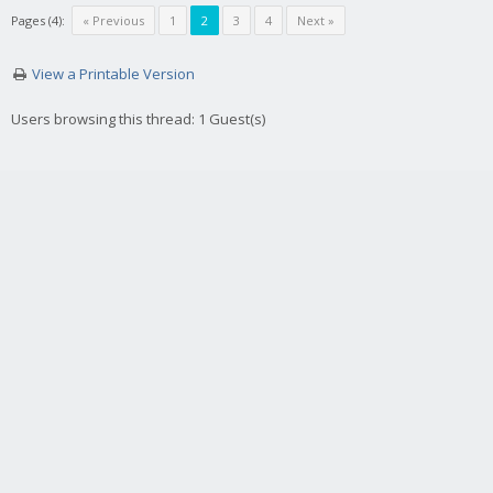
Pages (4):
« Previous
1
2
3
4
Next »
View a Printable Version
Users browsing this thread: 1 Guest(s)