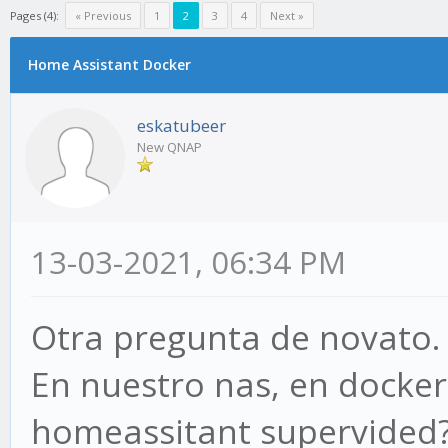
Pages (4):
« Previous
1
2
3
4
Next »
Home Assistant Docker
eskatubeer
New QNAP
13-03-2021, 06:34 PM
Otra pregunta de novato.
En nuestro nas, en docker.
homeassitant supervided? 