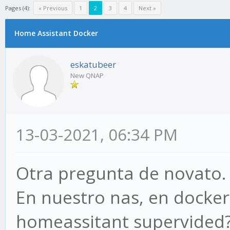
Pages (4):
« Previous
1
2
3
4
Next »
Home Assistant Docker
eskatubeer
New QNAP
13-03-2021, 06:34 PM
Otra pregunta de novato.
En nuestro nas, en docker.
homeassitant supervided? 