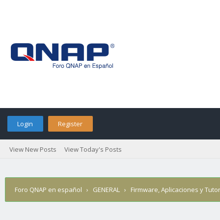
Login
Register
View New Posts
View Today's Posts
Foro QNAP en español
›
GENERAL
›
Firmware, Aplicaciones y Tutor