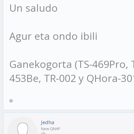
Un saludo
Agur eta ondo ibili
Ganekogorta (TS-469Pro, 
453Be, TR-002 y QHora-3
Jedha
New QNAP