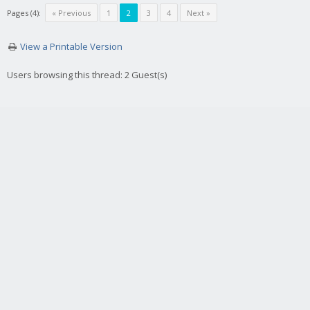
Pages (4):
« Previous
1
2
3
4
Next »
View a Printable Version
Users browsing this thread: 2 Guest(s)