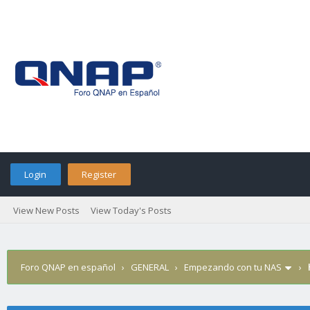
Login
Register
View New Posts
View Today's Posts
Foro QNAP en español
›
GENERAL
›
Empezando con tu NAS
›