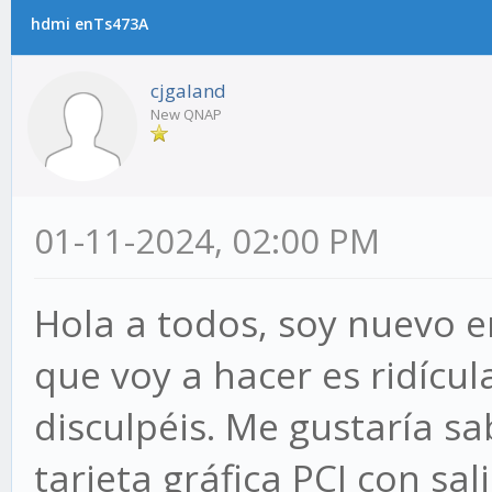
hdmi enTs473A
cjgaland
New QNAP
01-11-2024, 02:00 PM
Hola a todos, soy nuevo e
que voy a hacer es ridícu
disculpéis. Me gustaría sa
tarjeta gráfica PCI con sa