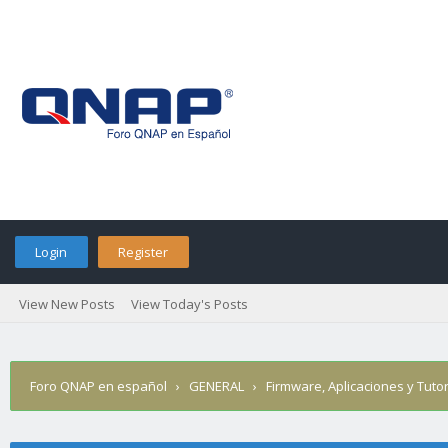
Login
Register
View New Posts
View Today's Posts
Foro QNAP en español
›
GENERAL
›
Firmware, Aplicaciones y Tutor