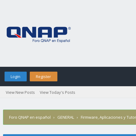
Login
Register
View New Posts
View Today's Posts
Foro QNAP en español
›
GENERAL
›
Firmware, Aplicaciones y Tutor