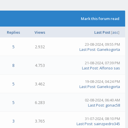
Mark this forum read
Replies
Views
Last Post
[
asc
]
23-08-2024, 09:55 PM
5
2.932
Last Post
:
Ganekogorta
21-08-2024, 07:39 PM
8
4.753
Last Post
:
Alfonso sas
19-08-2024, 04:24 PM
5
3.462
Last Post
:
Ganekogorta
02-08-2024, 06:40 AM
5
6.283
Last Post
:
gonac58
31-07-2024, 08:10 PM
3
3.765
Last Post
:
sainzpedro345