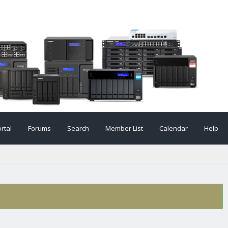
rtal
Forums
Search
Member List
Calendar
Help