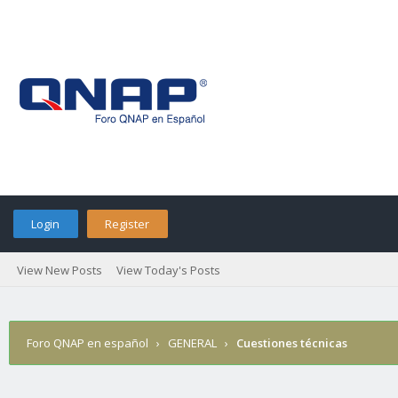
Login
Register
View New Posts
View Today's Posts
Foro QNAP en español
›
GENERAL
›
Cuestiones técnicas