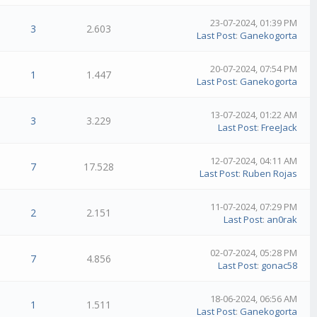
23-07-2024, 01:39 PM
3
2.603
Last Post
:
Ganekogorta
20-07-2024, 07:54 PM
1
1.447
Last Post
:
Ganekogorta
13-07-2024, 01:22 AM
3
3.229
Last Post
:
FreeJack
12-07-2024, 04:11 AM
7
17.528
Last Post
:
Ruben Rojas
11-07-2024, 07:29 PM
2
2.151
Last Post
:
an0rak
02-07-2024, 05:28 PM
7
4.856
Last Post
:
gonac58
18-06-2024, 06:56 AM
1
1.511
Last Post
:
Ganekogorta