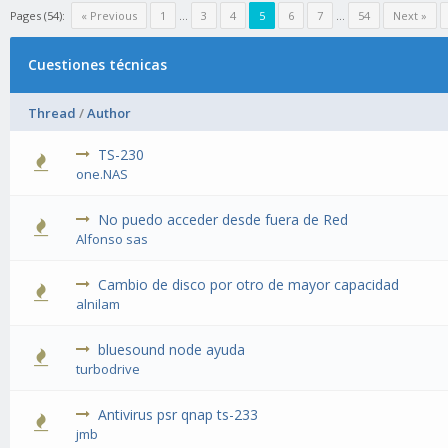
Pages (54):
« Previous
1
…
3
4
5
6
7
…
54
Next »
Cuestiones técnicas
Thread
/
Author
TS-230
one.NAS
No puedo acceder desde fuera de Red
Alfonso sas
Cambio de disco por otro de mayor capacidad
alnilam
bluesound node ayuda
turbodrive
Antivirus psr qnap ts-233
jmb