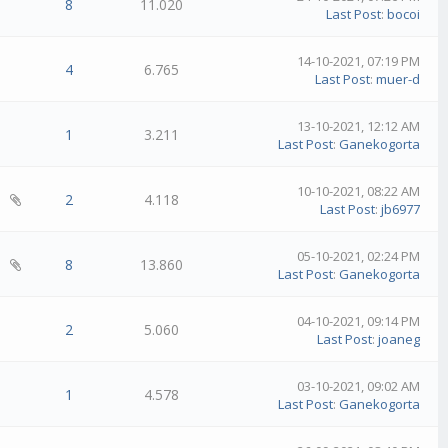
8
11.020
Last Post
:
bocoi
14-10-2021, 07:19 PM
4
6.765
Last Post
:
muer-d
13-10-2021, 12:12 AM
1
3.211
Last Post
:
Ganekogorta
10-10-2021, 08:22 AM
2
4.118
Last Post
:
jb6977
05-10-2021, 02:24 PM
8
13.860
Last Post
:
Ganekogorta
04-10-2021, 09:14 PM
2
5.060
Last Post
:
joaneg
03-10-2021, 09:02 AM
1
4.578
Last Post
:
Ganekogorta