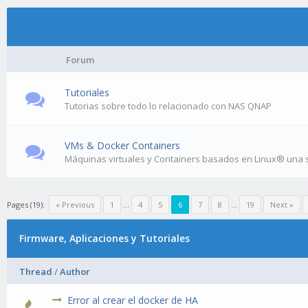
Forum
Tutoriales
Tutorias sobre todo lo relacionado con NAS QNAP
VMs & Docker Containers
Máquinas virtuales y Containers basados en Linux® una sol
Pages (19):
« Previous
1
…
4
5
6
7
8
…
19
Next »
Firmware, Aplicaciones y Tutoriales
Thread
/
Author
Error al crear el docker de HA