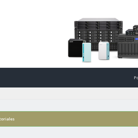
Po
toriales