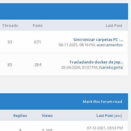
Threads
Posts
Last Post
Sincronizar carpetas PC -...
93
671
06-11-2025, 08:16 PM
,
acercamientos
Trasladando docker de Jop...
85
384
05-04-2026, 01:07 PM
,
Ganekogorta
Mark this forum read
Replies
Views
Last Post
[
asc
]
07-12-2021, 03:53 PM
3
5.268