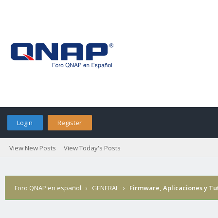
Login
Register
View New Posts
View Today's Posts
Foro QNAP en español
›
GENERAL
›
Firmware, Aplicaciones y Tu