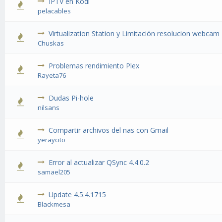
IPTV en Kodi
pelacables
Virtualization Station y Limitación resolucion webcam
Chuskas
Problemas rendimiento Plex
Rayeta76
Dudas Pi-hole
nilsans
Compartir archivos del nas con Gmail
yeraycito
Error al actualizar QSync 4.4.0.2
samael205
Update 4.5.4.1715
Blackmesa