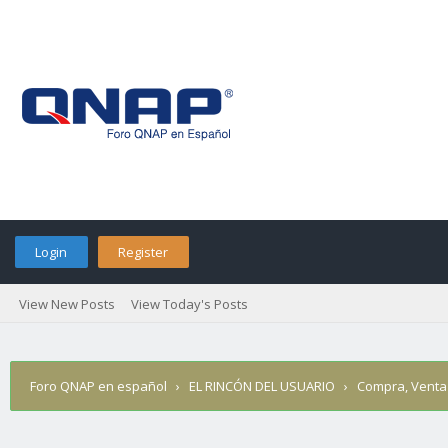
Login
Register
View New Posts
View Today's Posts
Foro QNAP en español
›
EL RINCÓN DEL USUARIO
›
Compra, Venta