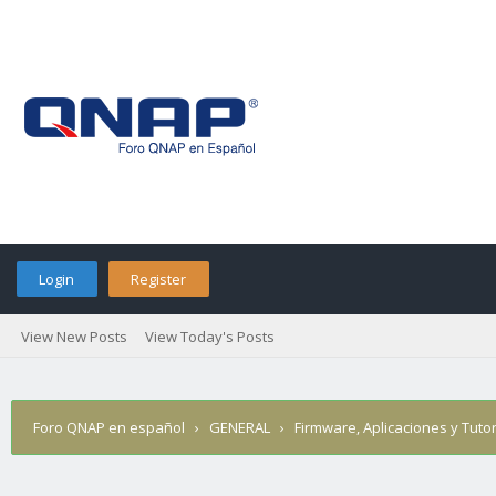
Login
Register
View New Posts
View Today's Posts
Foro QNAP en español
›
GENERAL
›
Firmware, Aplicaciones y Tutor