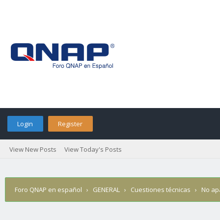
Login
Register
View New Posts
View Today's Posts
Foro QNAP en español
›
GENERAL
›
Cuestiones técnicas
›
No apa