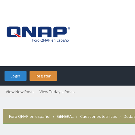
Login
Register
View New Posts
View Today's Posts
Foro QNAP en español
›
GENERAL
›
Cuestiones técnicas
›
Dudas