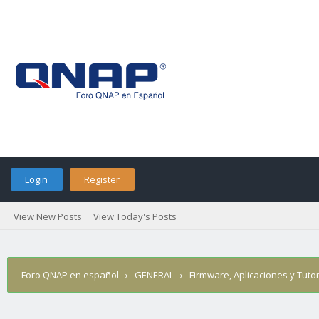
Login
Register
View New Posts
View Today's Posts
Foro QNAP en español
›
GENERAL
›
Firmware, Aplicaciones y Tutor