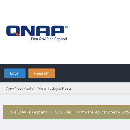
Login
Register
View New Posts
View Today's Posts
Foro QNAP en español
›
GENERAL
›
Firmware, Aplicaciones y Tutor