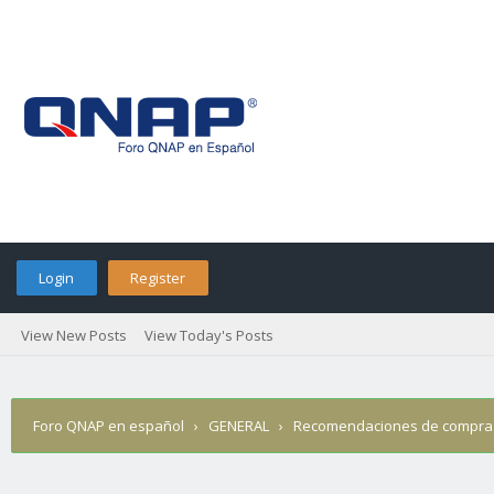
Login
Register
View New Posts
View Today's Posts
Foro QNAP en español
›
GENERAL
›
Recomendaciones de compra