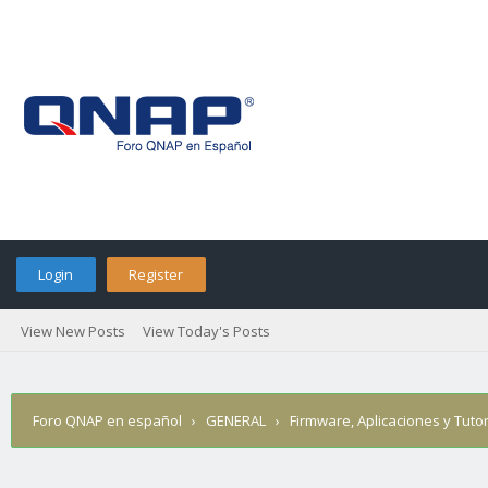
Login
Register
View New Posts
View Today's Posts
Foro QNAP en español
›
GENERAL
›
Firmware, Aplicaciones y Tutor