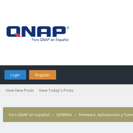
Login
Register
View New Posts
View Today's Posts
Foro QNAP en español
›
GENERAL
›
Firmware, Aplicaciones y Tutor