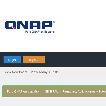
Login
Register
View New Posts
View Today's Posts
Foro QNAP en español
›
GENERAL
›
Firmware, Aplicaciones y Tutor
›
Who Posted?