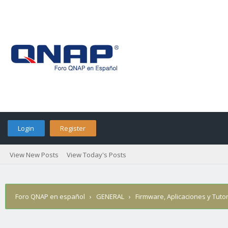
Login
Register
View New Posts
View Today's Posts
Foro QNAP en español
›
GENERAL
›
Firmware, Aplicaciones y Tutor