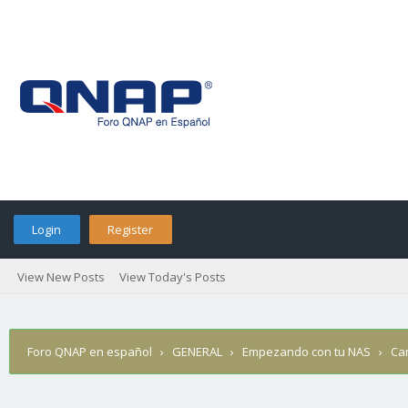
Login
Register
View New Posts
View Today's Posts
Foro QNAP en español
›
GENERAL
›
Empezando con tu NAS
›
Ca