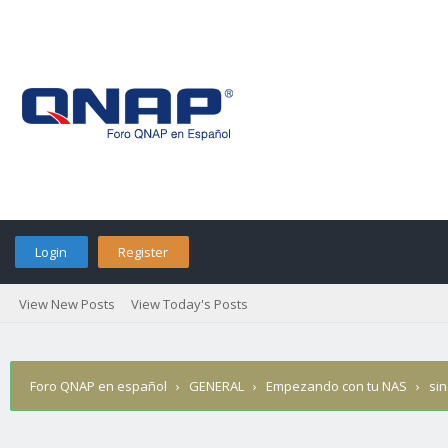
Login
Register
View New Posts
View Today's Posts
Foro QNAP en español
›
GENERAL
›
Empezando con tu NAS
›
sin