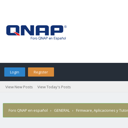
Login
Register
View New Posts
View Today's Posts
Foro QNAP en español
›
GENERAL
›
Firmware, Aplicaciones y Tutor