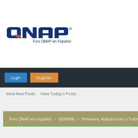
Login
Register
View New Posts
View Today's Posts
Foro QNAP en español
›
GENERAL
›
Firmware, Aplicaciones y Tutor