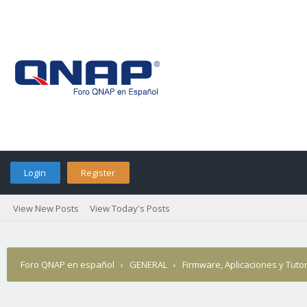
Login
Register
View New Posts
View Today's Posts
Foro QNAP en español
›
GENERAL
›
Firmware, Aplicaciones y Tutor