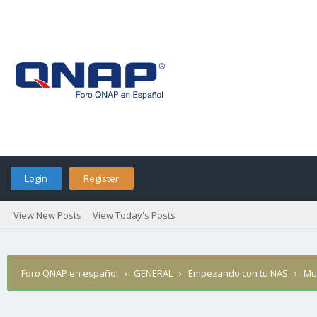
Login
Register
View New Posts
View Today's Posts
Foro QNAP en español
›
GENERAL
›
Empezando con tu NAS
›
Mu