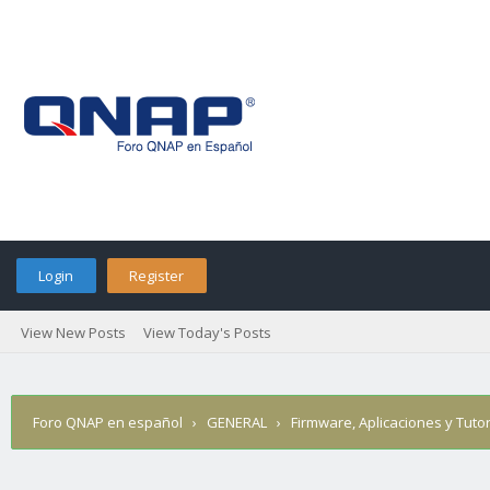
Login
Register
View New Posts
View Today's Posts
Foro QNAP en español
›
GENERAL
›
Firmware, Aplicaciones y Tutor